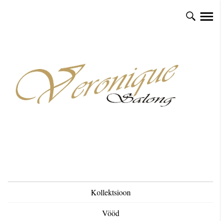
Kollektsioon
Vööd