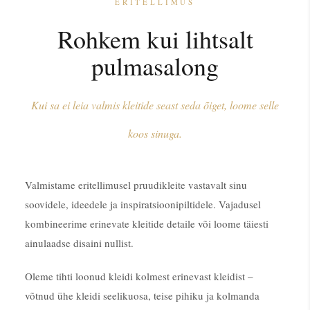
ERITELLIMUS
Rohkem kui lihtsalt
pulmasalong
Kui sa ei leia valmis kleitide seast seda õiget, loome selle
koos sinuga.
Valmistame eritellimusel pruudikleite vastavalt sinu
soovidele, ideedele ja inspiratsioonipiltidele. Vajadusel
kombineerime erinevate kleitide detaile või loome täiesti
ainulaadse disaini nullist.
Oleme tihti loonud kleidi kolmest erinevast kleidist –
võtnud ühe kleidi seelikuosa, teise pihiku ja kolmanda