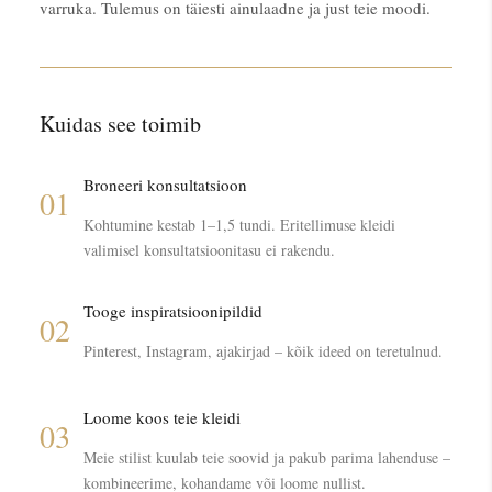
varruka. Tulemus on täiesti ainulaadne ja just teie moodi.
Kuidas see toimib
Broneeri konsultatsioon
01
Kohtumine kestab 1–1,5 tundi. Eritellimuse kleidi
valimisel konsultatsioonitasu ei rakendu.
Tooge inspiratsioonipildid
02
Pinterest, Instagram, ajakirjad – kõik ideed on teretulnud.
Loome koos teie kleidi
03
Meie stilist kuulab teie soovid ja pakub parima lahenduse –
kombineerime, kohandame või loome nullist.