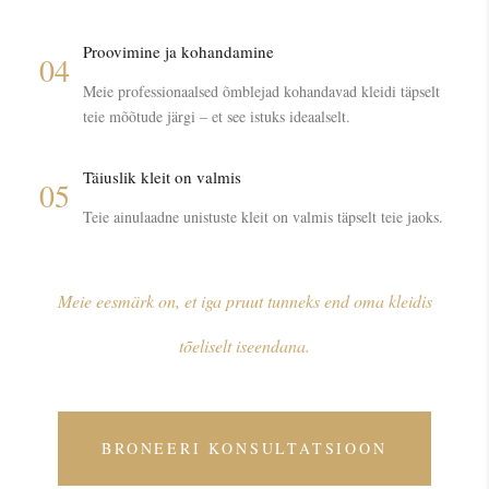
Proovimine ja kohandamine
04
Meie professionaalsed õmblejad kohandavad kleidi täpselt
teie mõõtude järgi – et see istuks ideaalselt.
Täiuslik kleit on valmis
05
Teie ainulaadne unistuste kleit on valmis täpselt teie jaoks.
Meie eesmärk on, et iga pruut tunneks end oma kleidis
tõeliselt iseendana.
BRONEERI KONSULTATSIOON