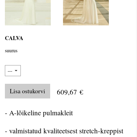
CALVA
suurus
Lisa ostukorvi
609,67 €
- A-lõikeline pulmakleit
- valmistatud kvaliteetsest stretch-kreppist