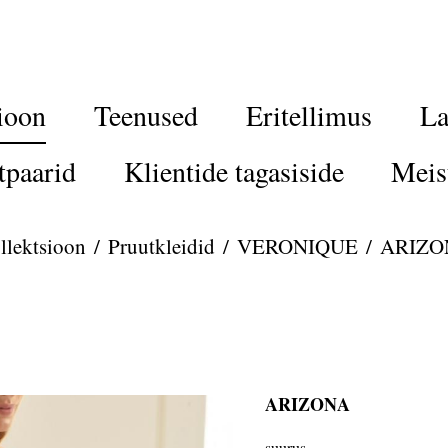
ioon
Teenused
Eritellimus
La
tpaarid
Klientide tagasiside
Meis
llektsioon
/
Pruutkleidid
/
VERONIQUE
/
ARIZO
ARIZONA
suurus