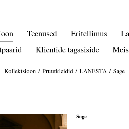
ioon
Teenused
Eritellimus
La
tpaarid
Klientide tagasiside
Meis
Kollektsioon
/
Pruutkleidid
/
LANESTA
/
Sage
Sage