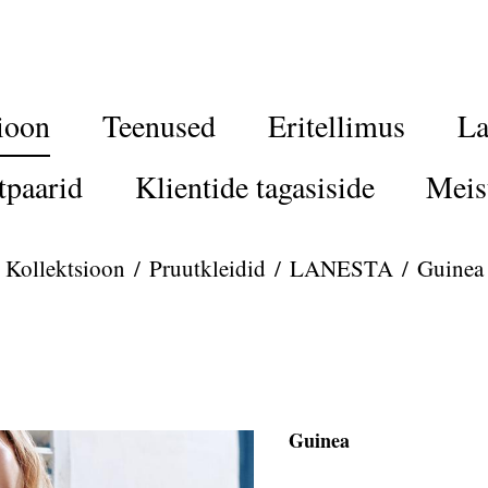
ioon
Teenused
Eritellimus
La
tpaarid
Klientide tagasiside
Meis
Kollektsioon
/
Pruutkleidid
/
LANESTA
/
Guinea
Guinea