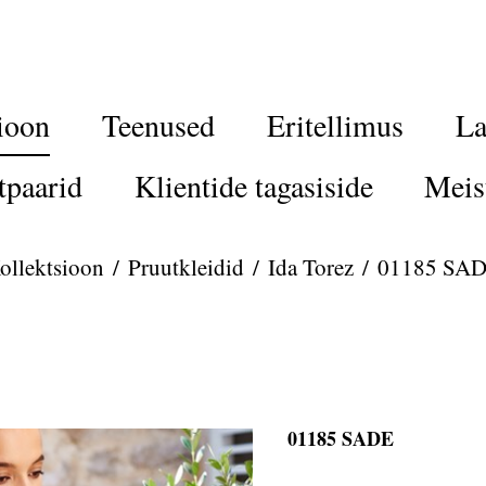
ioon
Teenused
Eritellimus
La
tpaarid
Klientide tagasiside
Meis
ollektsioon
/
Pruutkleidid
/
Ida Torez
/
01185 SA
01185 SADE