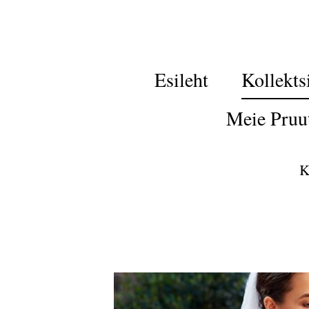
Esileht
Kollekts
Meie Pruu
K