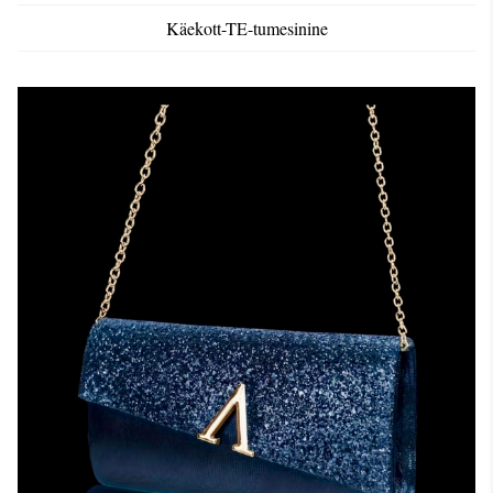
Käekott-TE-tumesinine