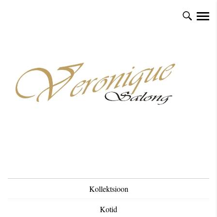
Kollektsioon
Kotid