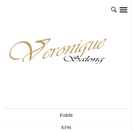
Esileht
S194