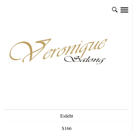
Esileht
S166