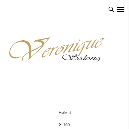
Esileht
S-165