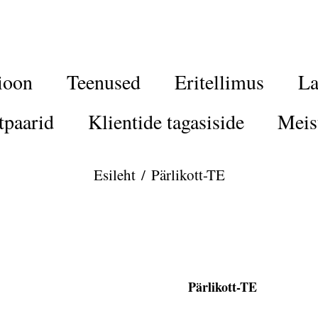
ioon
Teenused
Eritellimus
La
tpaarid
Klientide tagasiside
Meis
Esileht
/
Pärlikott-TE
Pärlikott-TE