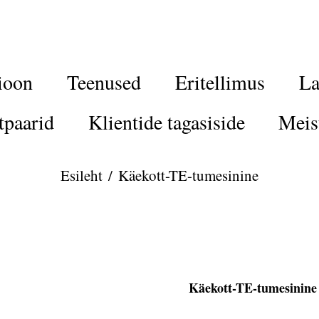
ioon
Teenused
Eritellimus
La
tpaarid
Klientide tagasiside
Meis
Esileht
/
Käekott-TE-tumesinine
Käekott-TE-tumesinine