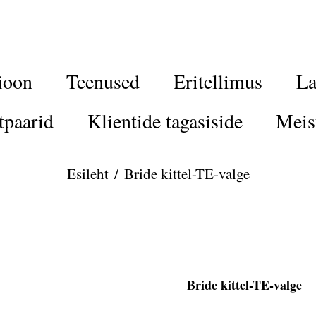
ioon
Teenused
Eritellimus
La
tpaarid
Klientide tagasiside
Meis
Esileht
/
Bride kittel-TE-valge
Bride kittel-TE-valge