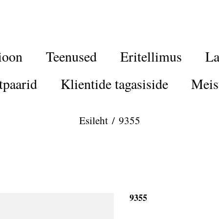
ioon
Teenused
Eritellimus
La
tpaarid
Klientide tagasiside
Meis
Esileht
/
9355
9355