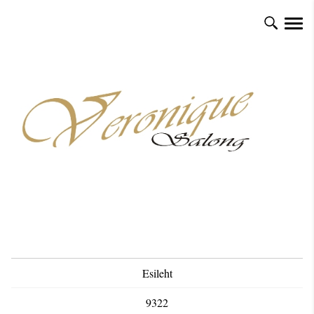
Esileht
9322