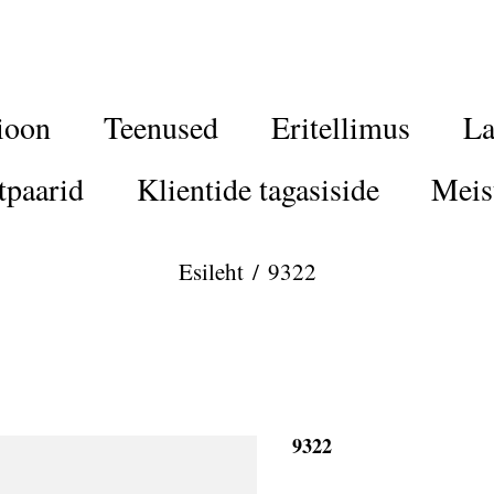
ioon
Teenused
Eritellimus
La
tpaarid
Klientide tagasiside
Meis
Esileht
/
9322
9322