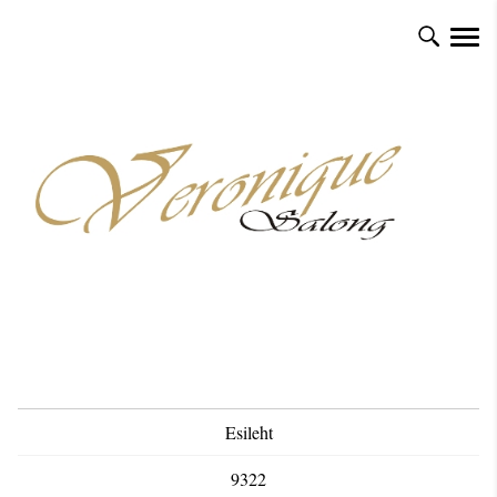
Esileht
9322