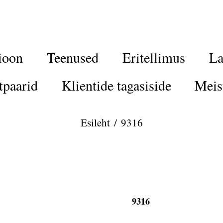
ioon
Teenused
Eritellimus
La
tpaarid
Klientide tagasiside
Meis
Esileht
/
9316
9316