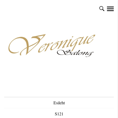
Esileht
S121