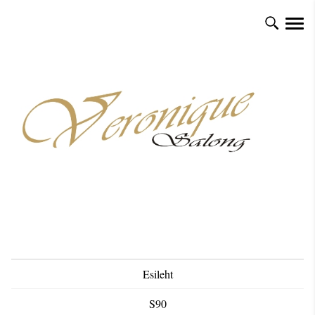
Esileht
S90