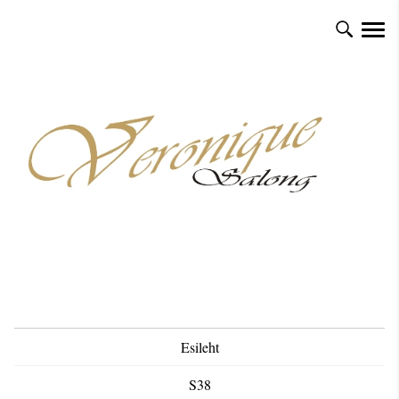
Esileht
S38