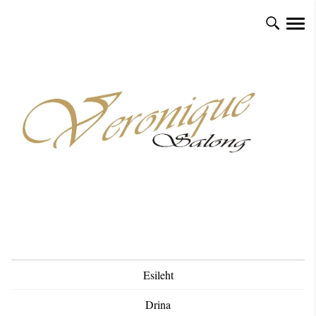
Esileht
Drina