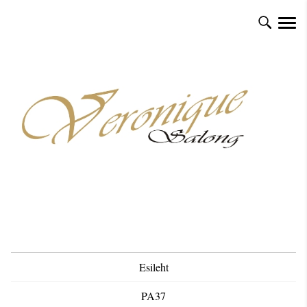
Esileht
PA37