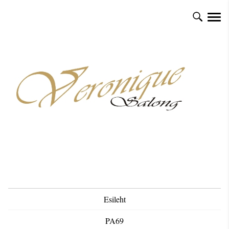
Esileht
PA69