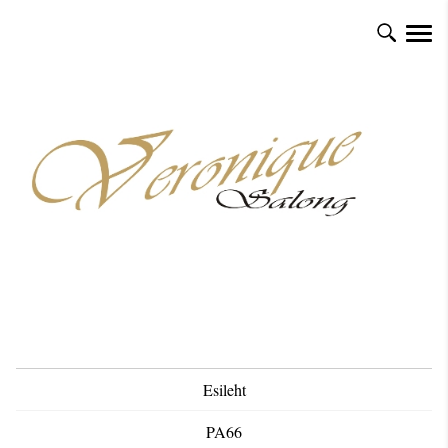
Esileht
PA66