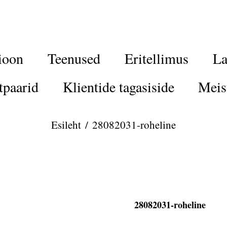
ioon
Teenused
Eritellimus
La
tpaarid
Klientide tagasiside
Meis
Esileht
/
28082031-roheline
28082031-roheline