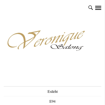
Esileht
E94