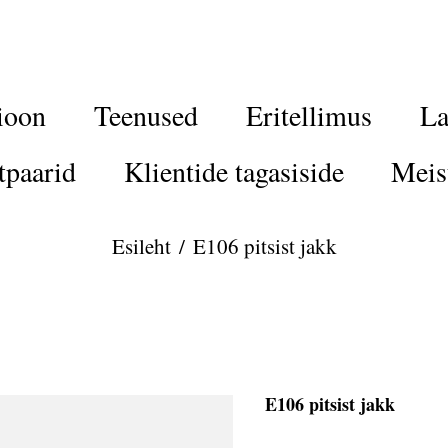
ioon
Teenused
Eritellimus
La
tpaarid
Klientide tagasiside
Meis
Esileht
/
E106 pitsist jakk
E106 pitsist jakk