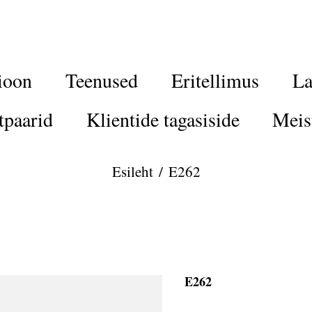
ioon
Teenused
Eritellimus
La
tpaarid
Klientide tagasiside
Meis
Esileht
/
E262
E262