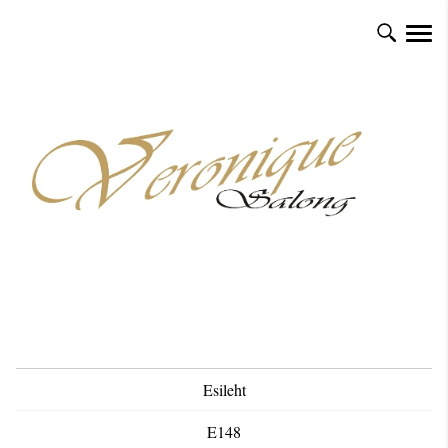
Esileht
E148