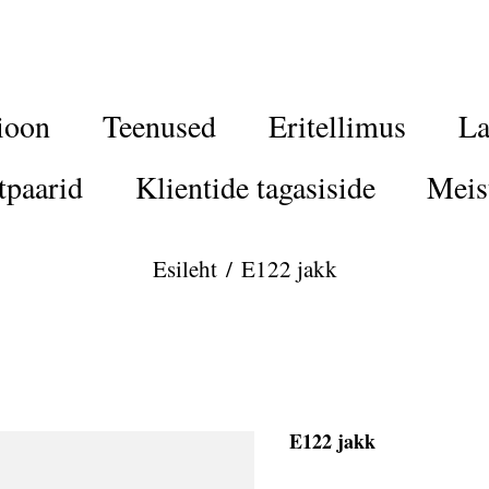
ioon
Teenused
Eritellimus
La
tpaarid
Klientide tagasiside
Meis
Esileht
/
E122 jakk
E122 jakk