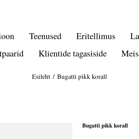
ioon
Teenused
Eritellimus
La
tpaarid
Klientide tagasiside
Meis
Esileht
/
Bugatti pikk korall
Bugatti pikk korall