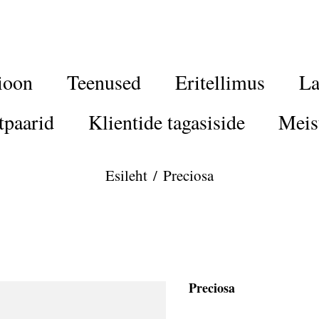
ioon
Teenused
Eritellimus
La
tpaarid
Klientide tagasiside
Meis
Esileht
/
Preciosa
Preciosa