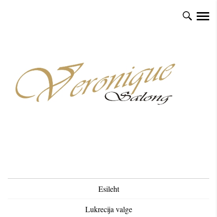
Esileht
Lukrecija valge