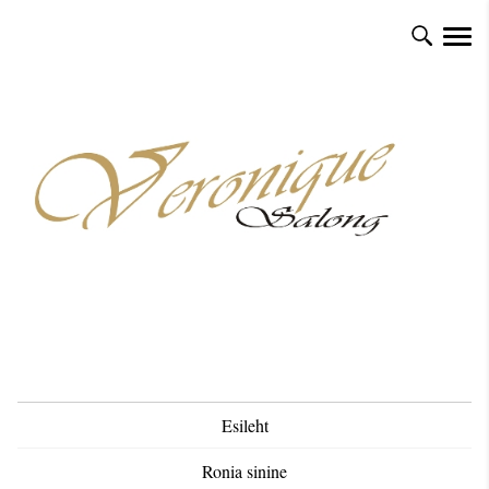
Esileht
Ronia sinine