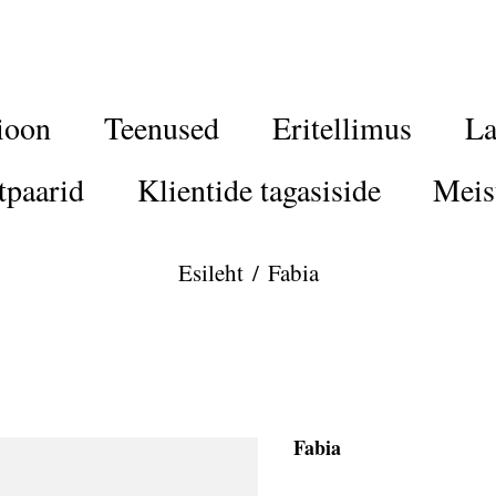
ioon
Teenused
Eritellimus
La
tpaarid
Klientide tagasiside
Meis
Esileht
/
Fabia
Fabia