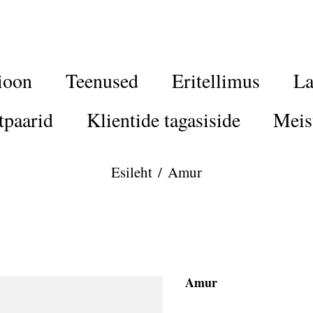
ioon
Teenused
Eritellimus
La
tpaarid
Klientide tagasiside
Meis
Esileht
/
Amur
Amur