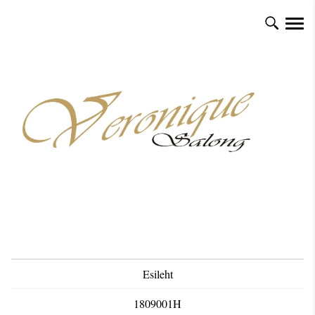
Esileht
1809001H