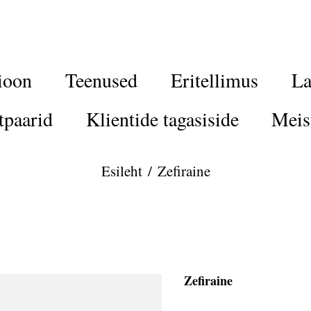
ioon
Teenused
Eritellimus
La
tpaarid
Klientide tagasiside
Meis
Esileht
/
Zefiraine
Zefiraine