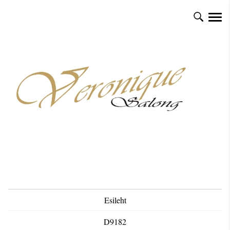
Esileht
D9182