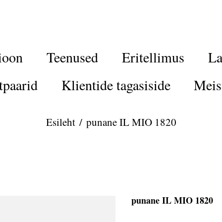
ioon
Teenused
Eritellimus
La
tpaarid
Klientide tagasiside
Meis
Esileht
/
punane IL MIO 1820
punane IL MIO 1820