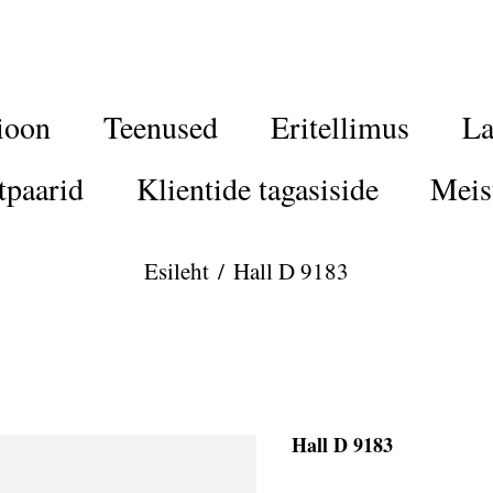
ioon
Teenused
Eritellimus
La
tpaarid
Klientide tagasiside
Meis
Esileht
/
Hall D 9183
Hall D 9183