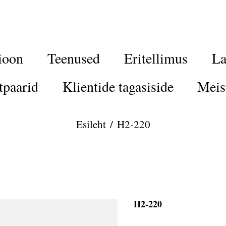
ioon
Teenused
Eritellimus
La
tpaarid
Klientide tagasiside
Meis
Esileht
/
H2-220
H2-220