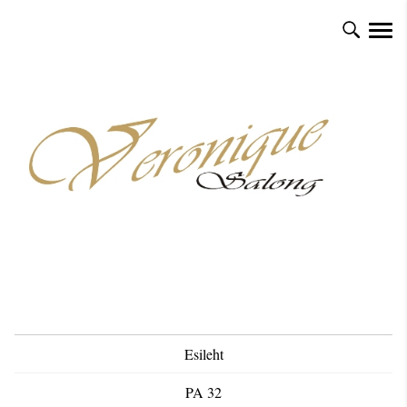
Esileht
PA 32