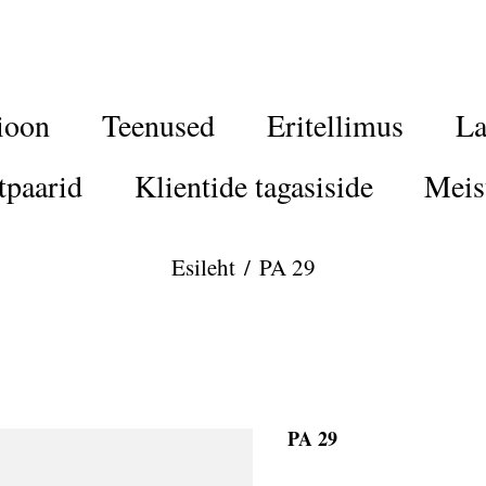
ioon
Teenused
Eritellimus
La
tpaarid
Klientide tagasiside
Meis
Esileht
/
PA 29
PA 29