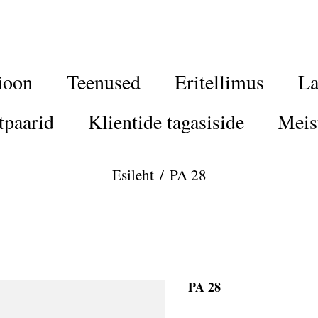
ioon
Teenused
Eritellimus
La
tpaarid
Klientide tagasiside
Meis
Esileht
/
PA 28
PA 28