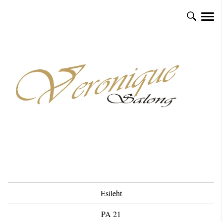
Esileht
PA 21