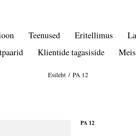
ioon
Teenused
Eritellimus
La
tpaarid
Klientide tagasiside
Meis
Esileht
/
PA 12
PA 12