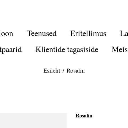
ioon
Teenused
Eritellimus
La
tpaarid
Klientide tagasiside
Meis
Esileht
/
Rosalin
Rosalin